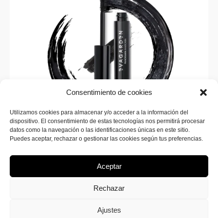
Consentimiento de cookies
Utilizamos cookies para almacenar y/o acceder a la información del
dispositivo. El consentimiento de estas tecnologías nos permitirá procesar
SUSCRÍBETE A LA WEB
datos como la navegación o las identificaciones únicas en este sitio.
¡Inscríbete ahora en SINERGIA MAKEUP para recibir
Puedes aceptar, rechazar o gestionar las cookies según tus preferencias.
todas las novedades sobre nuevos productos y
promociones exclusivas!
Aceptar
Rechazar
Ajustes