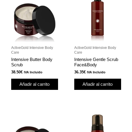
r
r
ActiveGold Intensive Body
ActiveGold Intensive Body
Care
Care
Intensive Butter Body
Intensive Gentle Scrub
Scrub
Face&Body
r
38.50
€
36.35
€
IVA Incluido
IVA Incluido
r
Añadir al carrito
Añadir al carrito