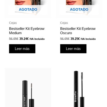
r
AGOTADO
AGOTADO
Cejas
Cejas
r
Bestseller Kit Eyebrow
Bestseller Kit Eyebrow
Medium
Oscuro
56.05
€
39.24
€
56.05
€
39.25
€
IVA Incluido
IVA Incluido
Leer más
Leer más
r
r
Este
producto
tiene
múltiples
variantes.
Las
opciones