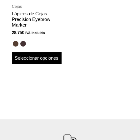
pueden
Cejas
elegir
Lápices de Cejas
en
Precision Eyebrow
Marker
la
28.75
€
página
IVA Incluido
de
producto
Seleccionar opciones