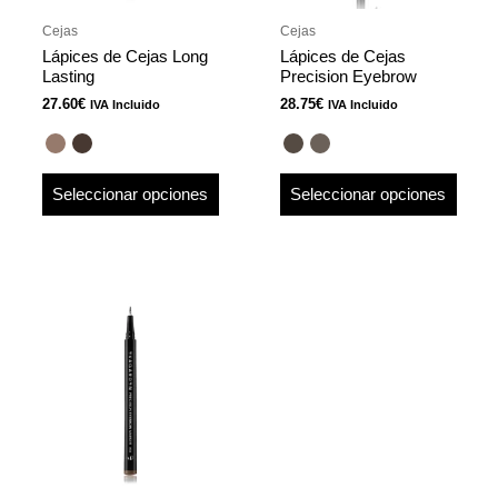
pueden
pued
Cejas
Cejas
elegir
elegir
Lápices de Cejas Long
Lápices de Cejas
en
en
Lasting
Precision Eyebrow
la
la
27.60
€
28.75
€
IVA Incluido
IVA Incluido
página
págin
de
de
producto
produ
Seleccionar opciones
Seleccionar opciones
Este
producto
tiene
múltiples
variantes.
Las
opciones
se