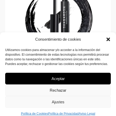
Consentimiento de cookies
Utilizamos cookies para almacenar y/o acceder a la información del
dispositivo. El consentimiento de estas tecnologías nos permitirá procesar
SUSCRÍBETE A LA WEB
datos como la navegación o las identificaciones únicas en este sitio.
¡Inscríbete ahora en SINERGIA MAKEUP para recibir
Puedes aceptar, rechazar o gestionar las cookies según tus preferencias.
todas las novedades sobre nuevos productos y
promociones exclusivas!
Aceptar
Rechazar
Ajustes
Política de Cookies
Política de Privacidad
Aviso Legal