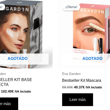
El
El
El
El
precio
precio
precio
precio
a!
¡Oferta!
original
actual
original
actual
era:
es:
era:
es:
140.25€.
102.40€.
58.50€.
40.37€.
AGOTADO
AGOTADO
rden
Eva Garden
ELLER KIT BASE
Bestseller Kit Mascara
ECTA
58.50
€
40.37
€
IVA Incluido
€
102.40
€
IVA Incluido
Leer más
er más