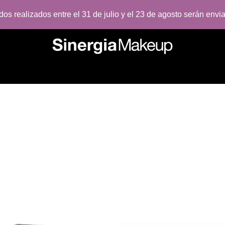
os realizados entre el 31 de julio y el 23 de agosto serán envia
ES
IDEAS REGALO
ÚLTIMAS NOVEDADES
SUPERVENT