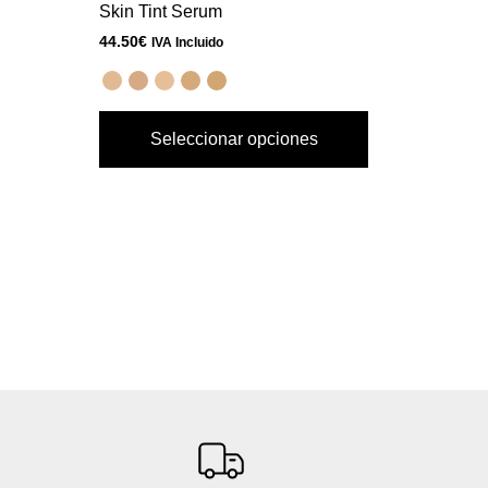
página
Skin Tint Serum
de
44.50
€
IVA Incluido
producto
Seleccionar opciones