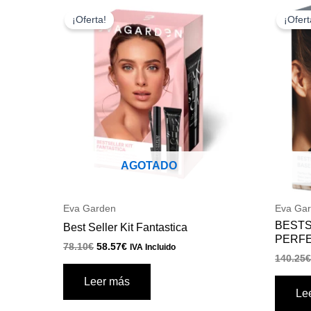
El
El
precio
precio
¡Oferta!
¡Ofert
original
actual
era:
es:
78.10€.
58.57€.
AGOTADO
Eva Garden
Eva Ga
BESTS
Best Seller Kit Fantastica
PERF
78.10
€
58.57
€
IVA Incluido
140.25
Leer más
Le