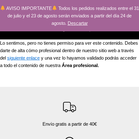
AVISO IMPORTANTE
Todos los pedidos realizados entre el 31
de julio y el 23 de agosto serán enviados a partir del día 24 de
Ir
Main
r
agosto.
Descartar
al
Menu
r
contenido
Lo sentimos, pero no tienes permiso para ver este contenido. Debes
darte de alta cómo profesional dentro de nuestro sitio web a través
del
siguiente enlace
y una vez lo hayamos validado podrás acceder
r
a todo el contenido de nuestra
Área profesional.
r
r
Envío gratis a partir de 40€
r