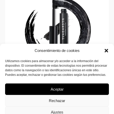
Consentimiento de cookies
Utilizamos cookies para almacenar y/o acceder a la información del
dispositivo. El consentimiento de estas tecnologías nos permitirá procesar
SUSCRÍBETE A LA WEB
datos como la navegación o las identificaciones únicas en este sitio.
¡Inscríbete ahora en SINERGIA MAKEUP para recibir
Puedes aceptar, rechazar o gestionar las cookies según tus preferencias.
todas las novedades sobre nuevos productos y
promociones exclusivas!
Aceptar
Rechazar
Ajustes