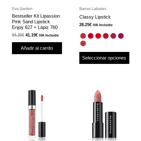
pued
Eva Garden
Barras Labiales
elegir
Bestseller Kit Lipassion
Classy Lipstick
en
Pink Sand Lipstick
28.25
€
IVA Incluido
Enjoy 627 + Lápiz 760
la
54.20
€
41.19
€
págin
IVA Incluido
de
Añadir al carrito
produ
Seleccionar opciones
Este
Este
producto
produ
tiene
tiene
múltiples
múlti
variantes.
varian
Las
Las
opciones
opcio
se
se