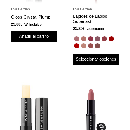
pued
Eva Garden
Eva Garden
elegir
Lápices de Labios
Gloss Crystal Plump
en
Superlast
29.00
€
IVA Incluido
la
25.25
€
IVA Incluido
págin
Añadir al carrito
de
produ
Seleccionar opciones
Este
produ
tiene
múlti
varian
Las
opcio