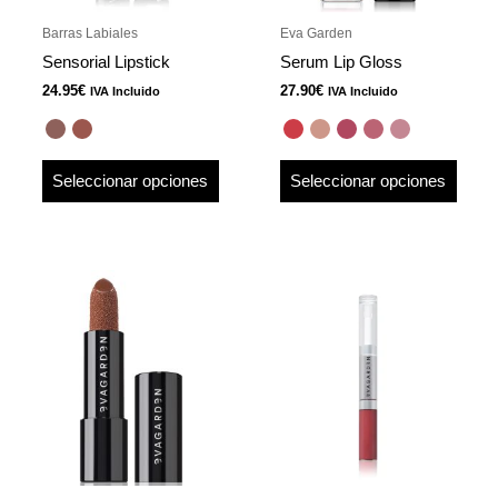
pueden
pued
Barras Labiales
Eva Garden
elegir
elegir
Sensorial Lipstick
Serum Lip Gloss
en
en
24.95
€
27.90
€
IVA Incluido
IVA Incluido
la
la
página
págin
de
de
Seleccionar opciones
Seleccionar opciones
producto
produ
Este
Este
producto
produ
tiene
tiene
múltiples
múlti
variantes.
varian
Las
Las
opciones
opcio
se
se
pueden
pued