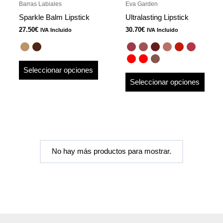
Barras Labiales
Eva Garden
elegir
elegir
Sparkle Balm Lipstick
Ultralasting Lipstick
en
en
27.50
€
30.70
€
IVA Incluido
IVA Incluido
la
la
página
págin
de
de
Seleccionar opciones
producto
produ
Seleccionar opciones
No hay más productos para mostrar.