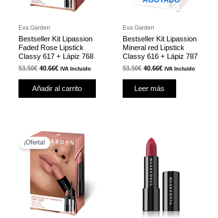
AGOTADO
Eva Garden
Eva Garden
Bestseller Kit Lipassion
Bestseller Kit Lipassion
Faded Rose Lipstick
Mineral red Lipstick
Classy 617 + Lápiz 768
Classy 616 + Lápiz 787
53.50
€
40.66
€
53.50
€
40.66
€
IVA Incluido
IVA Incluido
Añadir al carrito
Leer más
El
El
Este
precio
precio
¡Oferta!
produ
original
actual
era:
es:
tiene
54.20€.
41.19€.
múlti
varian
Las
opcio
se