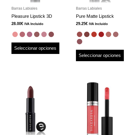
pueden
pued
Barras Labiales
Barras Labiales
elegir
elegir
Pleasure Lipstick 3D
Pure Matte Lipstick
en
en
28.00
€
29.25
€
IVA Incluido
IVA Incluido
la
la
página
págin
de
de
Seleccionar opciones
producto
produ
Seleccionar opciones
Este
Este
producto
produ
tiene
tiene
múltiples
múlti
variantes.
varian
Las
Las
opciones
opcio
se
se