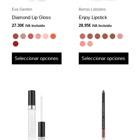
pueden
pued
Eva Garden
Barras Labiales
elegir
elegir
Diamond Lip Gloss
Enjoy Lipstick
en
en
27.30
€
28.95
€
IVA Incluido
IVA Incluido
la
la
página
págin
de
de
producto
produ
Seleccionar opciones
Seleccionar opciones
Este
produ
tiene
múlti
varian
Las
opcio
se