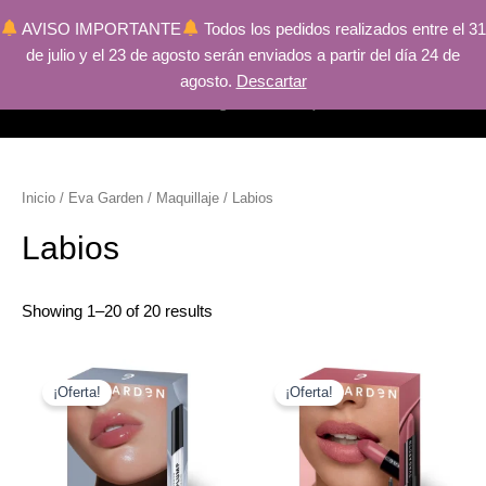
AVISO IMPORTANTE
Todos los pedidos realizados entre el 31
de julio y el 23 de agosto serán enviados a partir del día 24 de
Ir
Main
r
agosto.
Descartar
al
Menu
r
contenido
Inicio
/
Eva Garden
/
Maquillaje
/ Labios
r
Labios
Showing 1–20 of 20 results
r
El
El
El
El
precio
precio
precio
precio
¡Oferta!
¡Oferta!
original
actual
original
actual
r
era:
es:
era:
es:
64.80€.
43.20€.
53.50€.
40.66€.
r