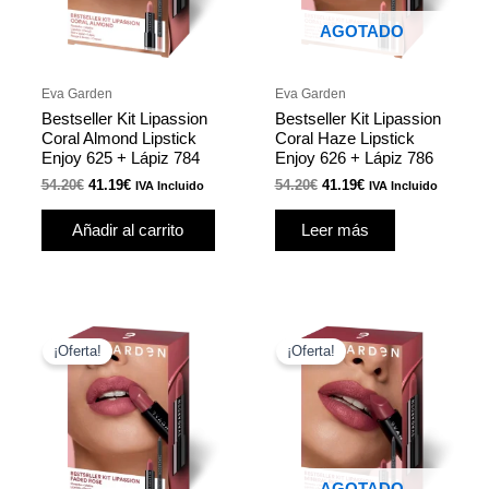
AGOTADO
Eva Garden
Eva Garden
Bestseller Kit Lipassion
Bestseller Kit Lipassion
Coral Almond Lipstick
Coral Haze Lipstick
Enjoy 625 + Lápiz 784
Enjoy 626 + Lápiz 786
54.20
€
41.19
€
54.20
€
41.19
€
IVA Incluido
IVA Incluido
Añadir al carrito
Leer más
El
El
El
El
precio
precio
precio
precio
¡Oferta!
¡Oferta!
original
actual
original
actual
era:
es:
era:
es:
53.50€.
40.66€.
53.50€.
40.66€.