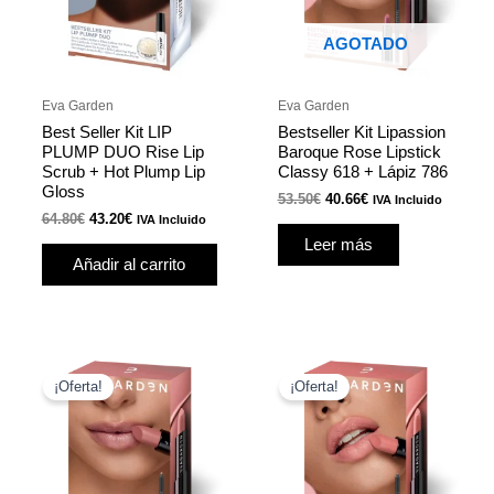
r
AGOTADO
Eva Garden
Eva Garden
r
Best Seller Kit LIP
Bestseller Kit Lipassion
PLUMP DUO Rise Lip
Baroque Rose Lipstick
Scrub + Hot Plump Lip
Classy 618 + Lápiz 786
Gloss
53.50
€
40.66
€
IVA Incluido
64.80
€
43.20
€
IVA Incluido
Leer más
r
Añadir al carrito
r
El
El
El
El
precio
precio
precio
precio
¡Oferta!
¡Oferta!
original
actual
original
actual
era:
es:
era:
es:
54.20€.
41.19€.
54.20€.
41.19€.