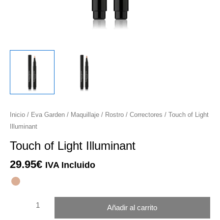
r
r
r
Touch
Inicio
/
Eva Garden
/
Maquillaje
/
Rostro
/
Correctores
/ Touch of Light
of
Illuminant
r
Light
Touch of Light Illuminant
Illuminant
cantidad
29.95
€
IVA Incluido
Añadir al carrito