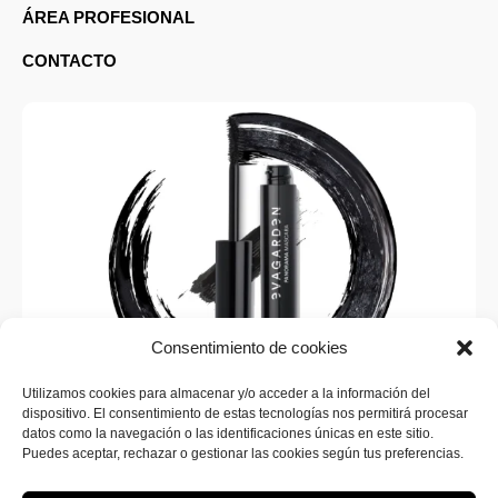
ÁREA PROFESIONAL
CONTACTO
Consentimiento de cookies
Utilizamos cookies para almacenar y/o acceder a la información del
dispositivo. El consentimiento de estas tecnologías nos permitirá procesar
SUSCRÍBETE A LA WEB
datos como la navegación o las identificaciones únicas en este sitio.
¡Inscríbete ahora en SINERGIA MAKEUP para recibir
Puedes aceptar, rechazar o gestionar las cookies según tus preferencias.
todas las novedades sobre nuevos productos y