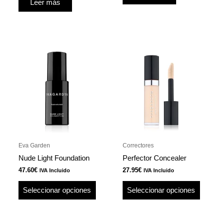
Leer más
Este
Este
producto
produ
tiene
tiene
múltiples
múlti
variantes.
varian
Las
Las
opciones
opcio
se
se
pueden
pued
Eva Garden
Correctores
elegir
elegir
Nude Light Foundation
Perfector Concealer
en
en
47.60
€
27.95
€
IVA Incluido
IVA Incluido
la
la
página
págin
Seleccionar opciones
Seleccionar opciones
de
de
producto
produ