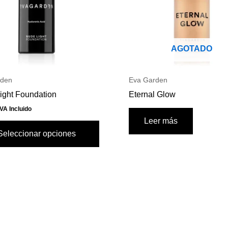
opciones
se
pueden
AGOTADO
elegir
en
la
rden
Eva Garden
página
ight Foundation
Eternal Glow
de
IVA Incluido
producto
Leer más
Seleccionar opciones