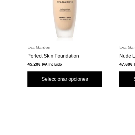
opciones
se
pueden
elegir
en
la
Eva Garden
Eva Ga
página
Perfect Skin Foundation
Nude L
de
45.20
€
47.60
€
IVA Incluido
producto
Seleccionar opciones