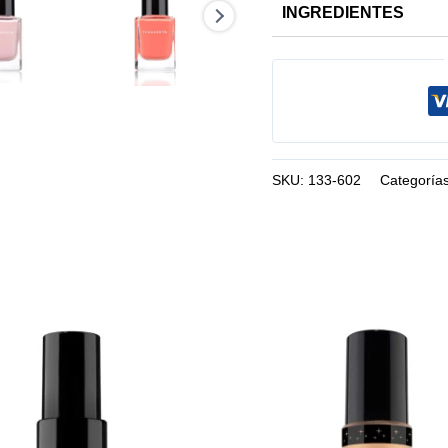
INGREDIENTES
SKU:
133-602
Categoría
Este
producto
tiene
múltiples
variantes.
Las