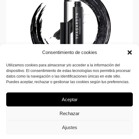
Consentimiento de cookies
Utilizamos cookies para almacenar y/o acceder a la información del
dispositivo. El consentimiento de estas tecnologías nos permitirá procesar
SUSCRÍBETE A LA WEB
datos como la navegación o las identificaciones únicas en este sitio.
¡Inscríbete ahora en SINERGIA MAKEUP para recibir
Puedes aceptar, rechazar o gestionar las cookies según tus preferencias.
todas las novedades sobre nuevos productos y
promociones exclusivas!
Aceptar
Rechazar
Ajustes