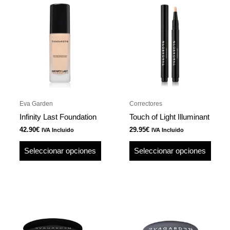
producto
produ
tiene
tiene
múltiples
múlti
variantes.
varian
Las
Las
opciones
opcio
se
se
pueden
pued
Eva Garden
Correctores
elegir
elegir
Infinity Last Foundation
Touch of Light Illuminant
en
en
42.90
€
29.95
€
IVA Incluido
IVA Incluido
la
la
página
págin
Seleccionar opciones
Seleccionar opciones
de
de
producto
produ
Este
Este
producto
produ
tiene
tiene