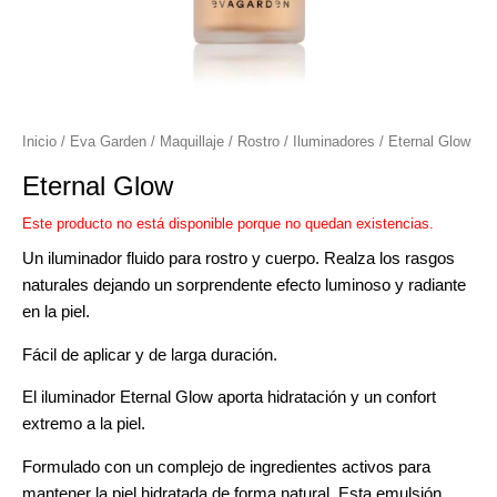
r
r
Inicio
/
Eva Garden
/
Maquillaje
/
Rostro
/
Iluminadores
/ Eternal Glow
Eternal Glow
Este producto no está disponible porque no quedan existencias.
r
Un iluminador fluido para rostro y cuerpo. Realza los rasgos
naturales dejando un sorprendente efecto luminoso y radiante
r
en la piel.
Fácil de aplicar y de larga duración.
El iluminador Eternal Glow aporta hidratación y un confort
extremo a la piel.
Formulado con un complejo de ingredientes activos para
mantener la piel hidratada de forma natural. Esta emulsión