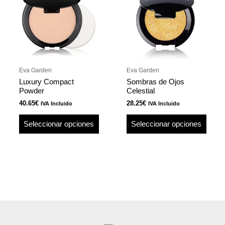
múltiples
múlti
variantes.
varian
Las
Las
opciones
opcio
se
se
pueden
pued
Eva Garden
Eva Garden
elegir
elegir
Luxury Compact
Sombras de Ojos
en
en
Powder
Celestial
la
la
40.65
€
28.25
€
IVA Incluido
IVA Incluido
página
págin
Seleccionar opciones
Seleccionar opciones
de
de
producto
produ