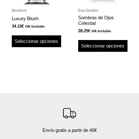
pueden
pued
Blushers
Eva Garden
elegir
elegir
Sombras de Ojos
Luxury Blush
en
en
Celestial
34.10
€
IVA Incluido
la
la
28.25
€
IVA Incluido
página
págin
Seleccionar opciones
de
de
Seleccionar opciones
producto
produ
Envío gratis a partir de 40€