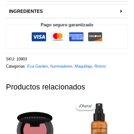
INGREDIENTES
Pago seguro garantizado
SKU:
10903
Categorías:
Eva Garden
,
Iluminadores
,
Maquillaje
,
Rostro
Productos relacionados
El
El
Este
precio
precio
¡Oferta!
¡Oferta!
producto
original
actual
tiene
era:
es:
42.50€.
31.90€.
múltiples
variantes.