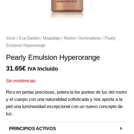
r
r
Inicio
/
Eva Garden
/
Maquillaje
/
Rostro
/
Iluminadores
/ Pearly
Emulsion Hyperorange
Pearly Emulsion Hyperorange
31.65
€
r
IVA Incluido
Sin existencias
r
Rico en perlas preciosas, potencia los puntos de luz del rostro
y el cuerpo con una naturalidad sofisticada y nos aporta a la
piel una luminosidad excepcional con un nuevo concepto de
luz.
PRINCIPIOS ACTIVOS