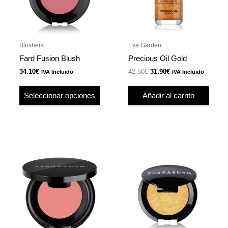
Las
opciones
se
pueden
Blushers
Eva Garden
elegir
Fard Fusion Blush
Precious Oil Gold
en
34.10
€
42.50
€
31.90
€
IVA Incluido
IVA Incluido
la
página
Seleccionar opciones
Añadir al carrito
de
producto
Este
Este
producto
produ
tiene
tiene
múltiples
múlti
variantes.
varian
Las
Las
opciones
opcio
se
se