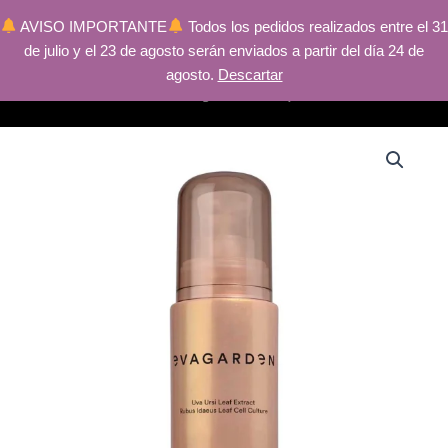
AVISO IMPORTANTE
Todos los pedidos realizados entre el 31
de julio y el 23 de agosto serán enviados a partir del día 24 de
Ir
Main
r
agosto.
Descartar
al
Menu
r
contenido
r
r
r
r