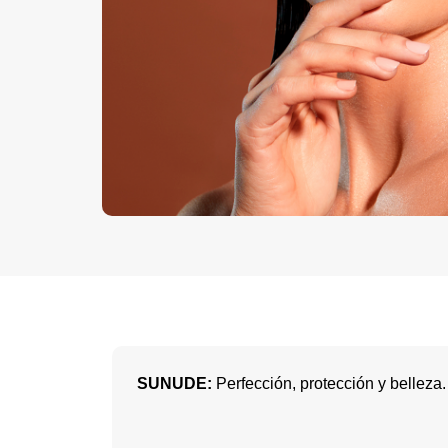
opciones
al
uido
carrito
de
producto
Añadir
al
carrito
SUNUDE:
Perfección, protección y belleza