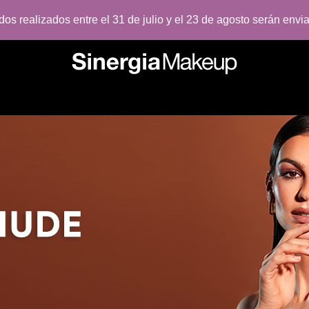
os realizados entre el 31 de julio y el 23 de agosto serán envia
ES
IDEAS REGALO
ÚLTIMAS NOVEDADES
SUPERVENT