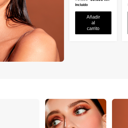
opciones
Incluido
de
producto
Añadir
al
carrito
.