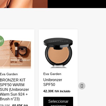
El
El
Este
precio
precio
producto
original
actual
e!
era:
es:
tiene
79.15€.
60.65€.
múltiples
variantes.
Las
opciones
Eva Garden
Eva Garden
Eva Garden
se
Unibronzer
BRONZER KIT
Brocha Bro
pueden
SPF50
SPF50 WARM
nº 23 Eva 
elegir
SUN (Unibronzer
42.30
€
36.85
€
IVA Incluido
IVA In
en
Warm Sun 924 +
Brush n°23)
la
Seleccionar
Añadi
79.15
€
60.65
€
página
IVA