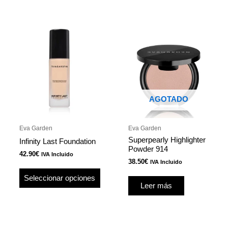
Este
producto
tiene
múltiples
variantes.
Las
opciones
AGOTADO
se
pueden
Eva Garden
Eva Garden
elegir
Superpearly Highlighter
Infinity Last Foundation
en
Powder 914
42.90
€
IVA Incluido
la
38.50
€
IVA Incluido
página
Seleccionar opciones
de
Leer más
producto