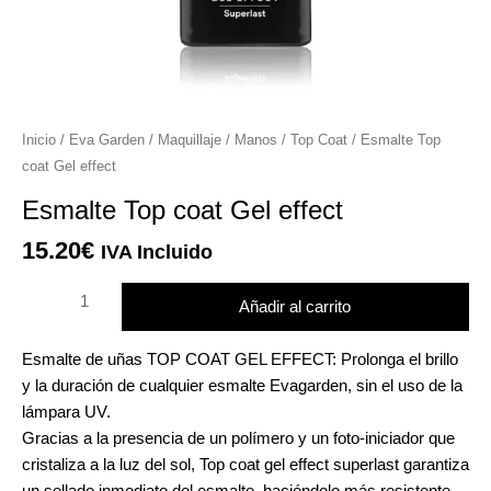
r
r
Esmalte
Inicio
/
Eva Garden
/
Maquillaje
/
Manos
/
Top Coat
/ Esmalte Top
Top
coat Gel effect
coat
Esmalte Top coat Gel effect
Gel
effect
15.20
€
r
IVA Incluido
cantidad
r
Añadir al carrito
Esmalte de uñas TOP COAT GEL EFFECT: Prolonga el brillo
y la duración de cualquier esmalte Evagarden, sin el uso de la
lámpara UV.
Gracias a la presencia de un polímero y un foto-iniciador que
cristaliza a la luz del sol, Top coat gel effect superlast garantiza