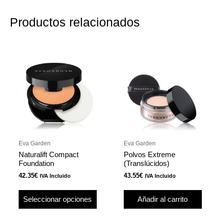
Productos relacionados
Este
producto
tiene
múltiples
variantes.
Las
opciones
se
pueden
Eva Garden
Eva Garden
elegir
Naturalift Compact
Polvos Extreme
en
Foundation
(Translúcidos)
la
42.35
€
43.55
€
IVA Incluido
IVA Incluido
página
de
Seleccionar opciones
Añadir al carrito
producto