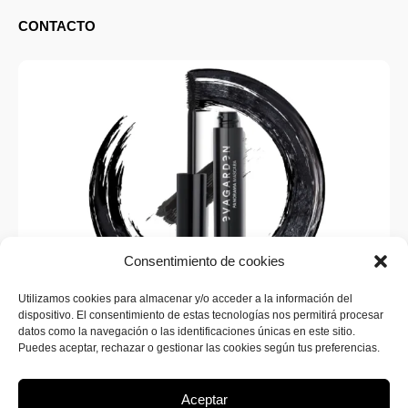
CONTACTO
Consentimiento de cookies
Utilizamos cookies para almacenar y/o acceder a la información del
dispositivo. El consentimiento de estas tecnologías nos permitirá procesar
SUSCRÍBETE A LA WEB
datos como la navegación o las identificaciones únicas en este sitio.
¡Inscríbete ahora en SINERGIA MAKEUP para recibir
Puedes aceptar, rechazar o gestionar las cookies según tus preferencias.
todas las novedades sobre nuevos productos y
promociones exclusivas!
Aceptar