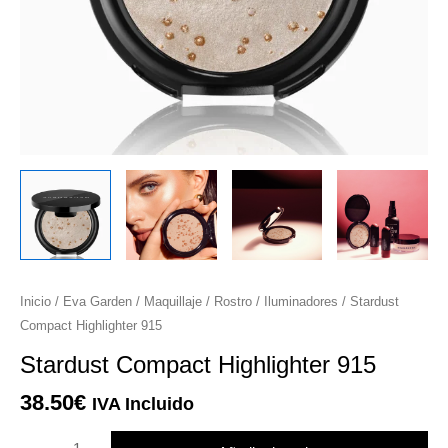
r
r
r
r
Stardust
Inicio
/
Eva Garden
/
Maquillaje
/
Rostro
/
Iluminadores
/ Stardust
Compact
Compact Highlighter 915
Highlighter
Stardust Compact Highlighter 915
915
cantidad
38.50
€
IVA Incluido