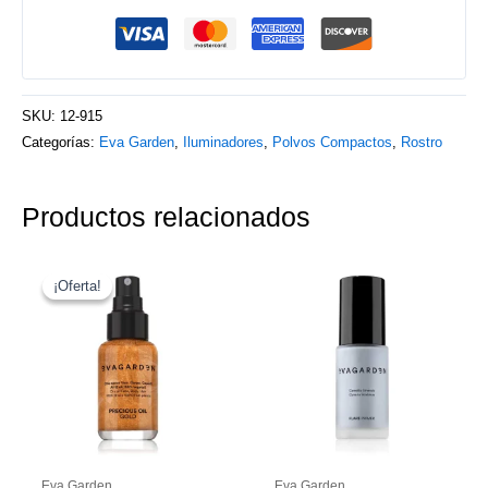
SKU:
12-915
Categorías:
Eva Garden
,
Iluminadores
,
Polvos Compactos
,
Rostro
Productos relacionados
El
El
precio
precio
¡Oferta!
¡Oferta!
original
actual
era:
es:
42.50€.
31.90€.
Eva Garden
Eva Garden