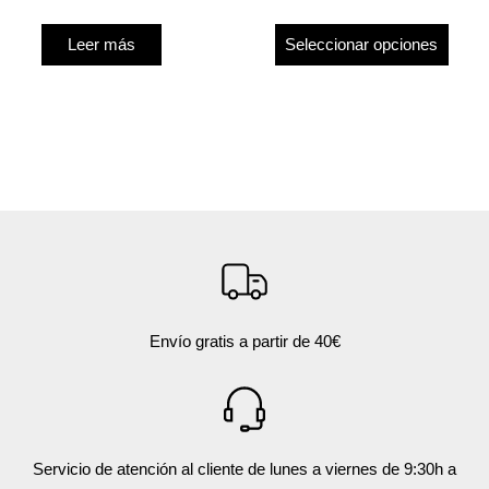
la
págin
Leer más
Seleccionar opciones
de
produ
Envío gratis a partir de 40€
Servicio de atención al cliente de lunes a viernes de 9:30h a