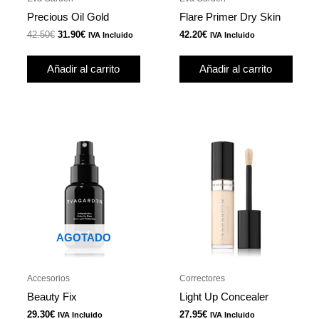
Precious Oil Gold
Flare Primer Dry Skin
42.50
€
31.90
€
42.20
€
IVA Incluido
IVA Incluido
Añadir al carrito
Añadir al carrito
Este
produ
tiene
múlti
varian
Las
opcio
AGOTADO
se
pued
Accesorios
Correctores
elegir
Beauty Fix
Light Up Concealer
en
29.30
€
27.95
€
IVA Incluido
IVA Incluido