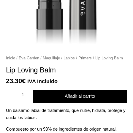
r
r
Lip
Inicio
/
Eva Garden
/
Maquillaje
/
Labios
/
Primers
/ Lip Loving Balm
Loving
r
Lip Loving Balm
Balm
cantidad
23.30
€
r
IVA Incluido
Añadir al carrito
Un bálsamo labial de tratamiento, que nutre, hidrata, protege y
cuida los labios.
Compuesto por un 93% de ingredientes de origen natural,