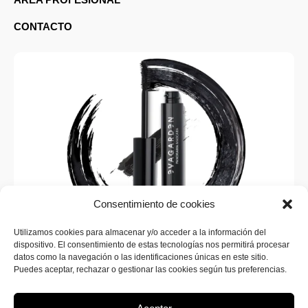
ÁREA PROFESIONAL
CONTACTO
Consentimiento de cookies
Utilizamos cookies para almacenar y/o acceder a la información del
dispositivo. El consentimiento de estas tecnologías nos permitirá procesar
SUSCRÍBETE A LA WEB
datos como la navegación o las identificaciones únicas en este sitio.
¡Inscríbete ahora en SINERGIA MAKEUP para recibir
Puedes aceptar, rechazar o gestionar las cookies según tus preferencias.
todas las novedades sobre nuevos productos y
promociones exclusivas!