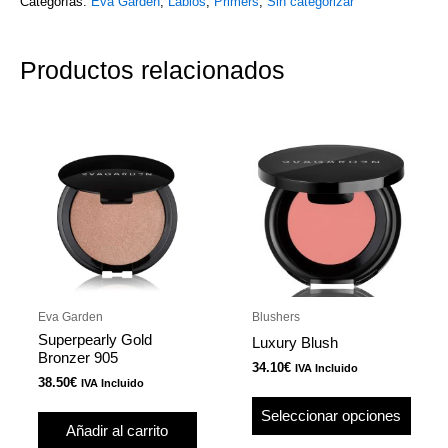
Categorías:
Eva Garden
,
Labios
,
Primers
,
Sin categorizar
Productos relacionados
Este
produ
tiene
múlti
varian
Las
opcio
se
pued
Eva Garden
Blushers
elegir
Superpearly Gold
Luxury Blush
en
Bronzer 905
34.10
€
IVA Incluido
la
38.50
€
IVA Incluido
págin
Seleccionar opciones
de
Añadir al carrito