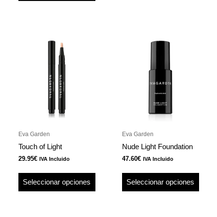
produ
Este
Este
producto
produ
tiene
tiene
múltiples
múlti
variantes.
varian
Las
Las
opciones
opcio
se
se
pueden
pued
Eva Garden
Eva Garden
elegir
elegir
Touch of Light
Nude Light Foundation
en
en
29.95
€
47.60
€
IVA Incluido
IVA Incluido
la
la
página
págin
Seleccionar opciones
Seleccionar opciones
de
de
producto
produ